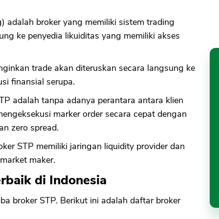
) adalah broker yang memiliki sistem trading
ng ke penyedia likuiditas yang memiliki akses
inginkan trade akan diteruskan secara langsung ke
si finansial serupa.
P adalah tanpa adanya perantara antara klien
a mengeksekusi marker order secara cepat dengan
an zero spread.
er STP memiliki jaringan liquidity provider dan
r market maker.
rbaik di Indonesia
a broker STP. Berikut ini adalah daftar broker