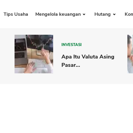
Tips Usaha
Mengelola keuangan
Hutang
Kom
INVESTASI
Apa Itu Valuta Asing
Pasar...