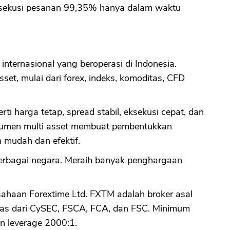
ksekusi pesanan 99,35% hanya dalam waktu
nternasional yang beroperasi di Indonesia.
set, mulai dari forex, indeks, komoditas, CFD
rti harga tetap, spread stabil, eksekusi cepat, dan
strumen multi asset membuat pembentukkan
ih mudah dan efektif.
berbagai negara. Meraih banyak penghargaan
usahaan Forextime Ltd. FXTM adalah broker asal
itas dari CySEC, FSCA, FCA, dan FSC. Minimum
an leverage 2000:1.