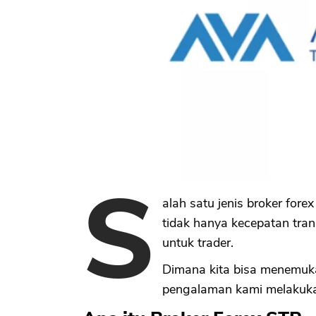
S
alah satu jenis broker fore
tidak hanya kecepatan trans
untuk trader.
Dimana kita bisa menemukan
pengalaman kami melakukan