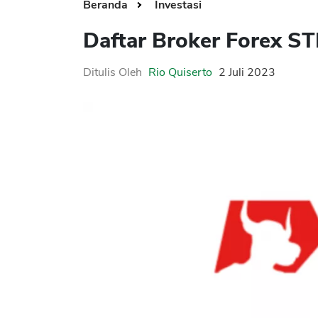
Beranda
Investasi
Daftar Broker Forex ST
Ditulis Oleh
Rio Quiserto
2 Juli 2023