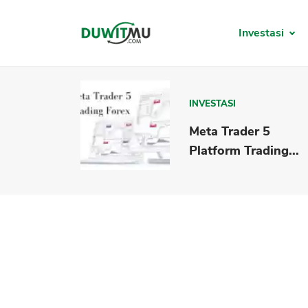
Investasi
INVESTASI
Meta Trader 5
Platform Trading...