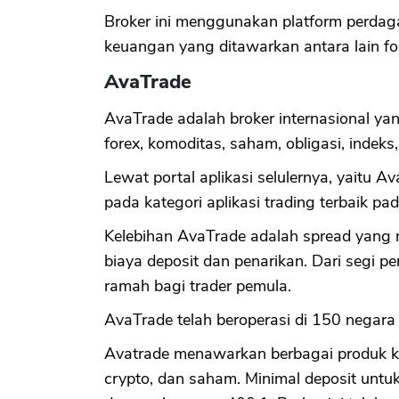
Broker ini menggunakan platform perdag
keuangan yang ditawarkan antara lain fo
AvaTrade
AvaTrade adalah broker internasional ya
forex, komoditas, saham, obligasi, indeks,
Lewat portal aplikasi selulernya, yaitu 
pada kategori aplikasi trading terbaik p
Kelebihan AvaTrade adalah spread yang 
biaya deposit dan penarikan. Dari segi 
ramah bagi trader pemula.
AvaTrade telah beroperasi di 150 negara 
Avatrade menawarkan berbagai produk keu
crypto, dan saham. Minimal deposit untu