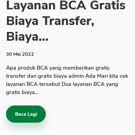
Layanan BCA Gratis
Sekuritas Saham
Biaya Transfer,
Bank Digital
Crypto
Biaya...
Assets Crypto
Exchange
30 Mei 2022
Asuransi
Apa produk BCA yang memberikan gratis
Asuransi Jiwa
transfer dan gratis biaya admin Ada Mari kita cek
layanan BCA tersebut Dua layanan BCA yang
Asuransi Kesehatan
gratis biaya...
Asuransi Syariah
Baca Lagi