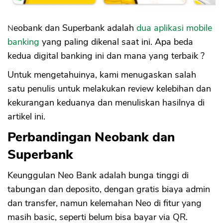
6. Tanpa Minimum Saldo
7. Kerjasama dengan Grab
Neobank dan Superbank adalah
dua aplikasi mobile
Kekurangan Superbank
banking
yang paling dikenal saat ini. Apa beda
1. Fitur Aplikasi Terbatas
kedua digital banking ini dan mana yang terbaik ?
2. Merchant Pembayaran Sedikit
3. Kantor Terbatas, Mesin ATM Sedikit
Untuk mengetahuinya, kami menugaskan salah
Sekali
satu penulis untuk melakukan review kelebihan dan
4. Pinjaman Hanya untuk Nasabah Terpilih
kekurangan keduanya dan menuliskan hasilnya di
artikel ini.
Perbandingan Neobank dan
Superbank
Keunggulan Neo Bank adalah bunga tinggi di
tabungan dan deposito, dengan gratis biaya admin
dan transfer, namun kelemahan Neo di fitur yang
masih basic, seperti belum bisa bayar via QR.