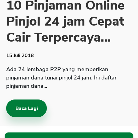
10 Pinjaman Online
Sekuritas Saham
Pinjol 24 jam Cepat
Bank Digital
Crypto
Cair Terpercaya...
Assets Crypto
Exchange
15 Juli 2018
Asuransi
Ada 24 lembaga P2P yang memberikan
Asuransi Jiwa
pinjaman dana tunai pinjol 24 jam. Ini daftar
pinjaman dana...
Asuransi Kesehatan
Asuransi Syariah
Baca Lagi