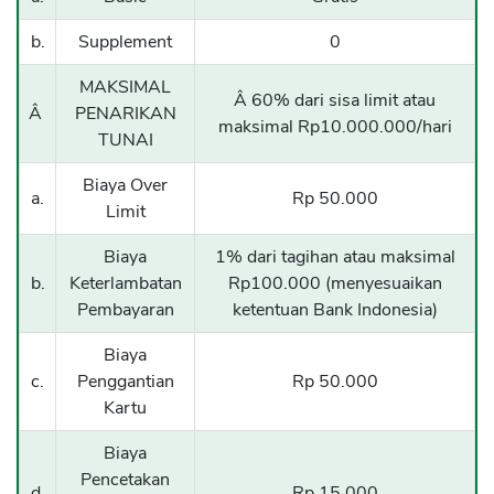
b.
Supplement
0
MAKSIMAL
Â 60% dari sisa limit atau
Â
PENARIKAN
maksimal Rp10.000.000/hari
TUNAI
Biaya Over
a.
Rp 50.000
Limit
Biaya
1% dari tagihan atau maksimal
b.
Keterlambatan
Rp100.000 (menyesuaikan
Pembayaran
ketentuan Bank Indonesia)
Biaya
c.
Penggantian
Rp 50.000
Kartu
Biaya
Pencetakan
d.
Rp 15.000