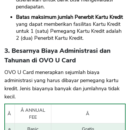
pendapatan.
Batas maksimum jumlah Penerbit Kartu Kredit
CANCEL
OK
yang dapat memberikan fasilitas Kartu Kredit
untuk 1 (satu) Pemegang Kartu Kredit adalah
2 (dua) Penerbit Kartu Kredit.
3. Besarnya Biaya Administrasi dan
Tahunan di OVO U Card
OVO U Card menerapkan sejumlah biaya
administrasi yang harus dibayar pemegang kartu
kredit. Jenis biayanya banyak dan jumlahnya tidak
kecil.
Â ANNUAL
Â
Â
FEE
a.
Basic
Gratis