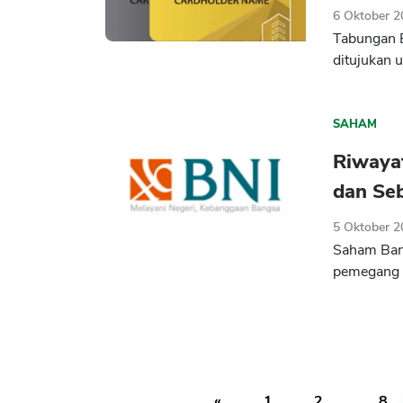
6 Oktober 
Tabungan B
ditujukan 
SAHAM
Riwaya
dan Se
5 Oktober 
Saham Ban
pemegang s
«
1
2
...
8