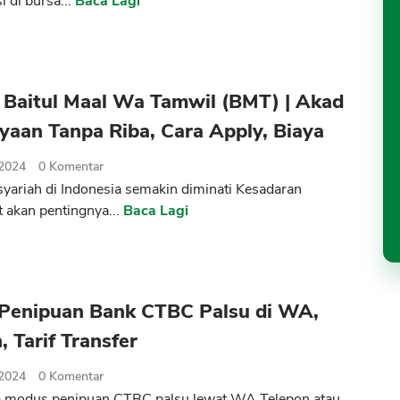
i di bursa...
Baca Lagi
 Baitul Maal Wa Tamwil (BMT) | Akad
aan Tanpa Riba, Cara Apply, Biaya
 2024
0
Komentar
yariah di Indonesia semakin diminati Kesadaran
 akan pentingnya...
Baca Lagi
Penipuan Bank CTBC Palsu di WA,
, Tarif Transfer
 2024
0
Komentar
 modus penipuan CTBC palsu lewat WA Telepon atau