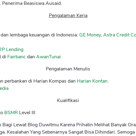
a. Penerima Beasiswa Ausaid.
Pengalaman Kerja
e dan lembaga keuangan di Indonesia:
GE Money
,
Astra Credit 
2P Lending
 di
Fairbanc
dan
AwanTunai
Pengalaman Menulis
 dan perbankan di Harian Kompas dan
Harian Kontan
.
edia
Kualifikasi
ko
BSMR
Level III
n Bagi Lewat Blog Duwitmu Karena Prihatin Melihat Banyak O
ga. Kesalahan Yang Sebenarnya Sangat Bisa Dihindari. Semoga