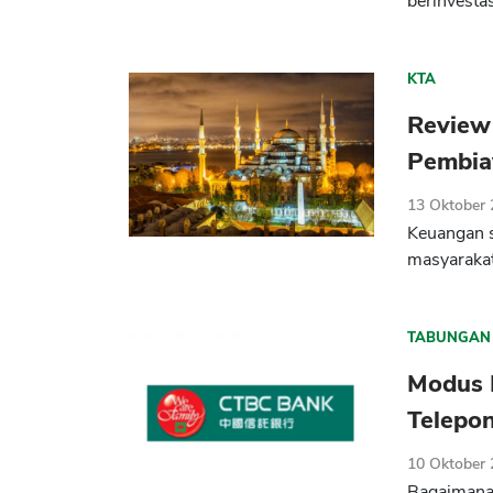
berinvestas
KTA
Review
Pembiay
13 Oktober
Keuangan s
masyarakat
TABUNGAN
Modus 
Telepon
10 Oktober
Bagaimana