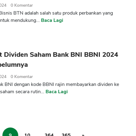
2024
0
Komentar
isnis BTN adalah salah satu produk perbankan yang
untuk mendukung...
Baca Lagi
t Dividen Saham Bank BNI BBNI 2024
belumnya
2024
0
Komentar
k BNI dengan kode BBNI rajin membayarkan dividen ke
aham secara rutin...
Baca Lagi
9
10
...
364
365
»