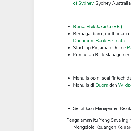
of Sydney
, Sydney Australi
Bursa Efek Jakarta (BEJ)
Berbagai bank, multifinanc
Danamon
,
Bank Permata
Start-up Pinjaman Online
P
Konsultan Risk Management
Menulis opini soal fintech
Menulis di
Quora
dan
Wikip
Sertifikasi Manajemen Resi
Pengalaman Itu Yang Saya ingi
Mengelola Keuangan Keluar