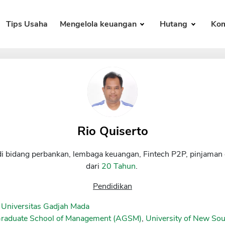
Tips Usaha
Mengelola keuangan
Hutang
Kom
Rio Quiserto
di bidang perbankan, lembaga keuangan, Fintech P2P, pinjaman 
dari
20 Tahun
.
Pendidikan
 Universitas Gadjah Mada
Graduate School of Management (AGSM)
,
University of New S