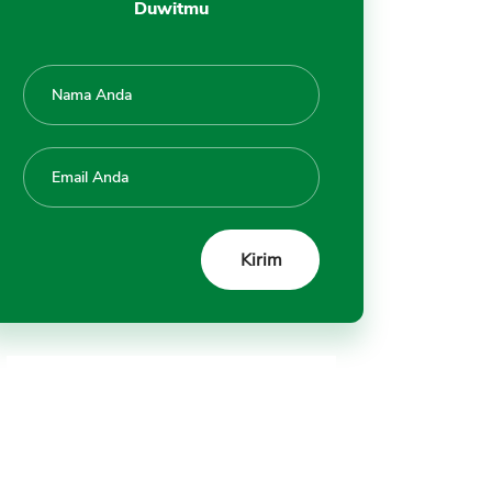
Duwitmu