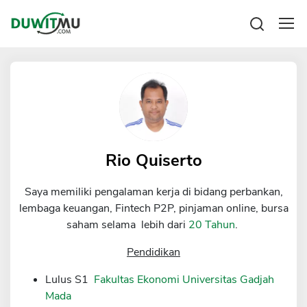
Tabungan
Reksadana
Emas
Pengeluaran
Saham
Asuransi
Kartu Kredit
Bitcoin
Rencana Keuangan
KPR
Investasi
Pinjaman
Rio Quiserto
Mengelola keuangan
KTA
Kartu Kredit
Saya memiliki pengalaman kerja di bidang perbankan,
Pinjaman Online
KTA
lembaga keuangan, Fintech P2P, pinjaman online, bursa
Hutang
saham selama lebih dari
20 Tahun
.
KPR
Kredit Usaha
Pendidikan
Pinjaman Online
Lulus S1
Fakultas Ekonomi Universitas Gadjah
Mada
Broker Forex