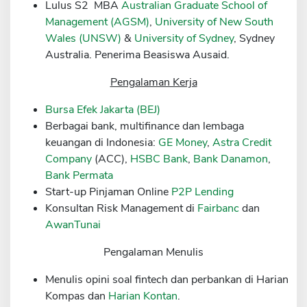
Lulus S2 MBA
Australian Graduate School of
Sekuritas Saham
Management (AGSM)
,
University of New South
Wales (UNSW)
&
University of Sydney
, Sydney
Bank Digital
Australia. Penerima Beasiswa Ausaid.
Crypto
Pengalaman Kerja
Assets Crypto
Bursa Efek Jakarta (BEJ)
Exchange
Berbagai bank, multifinance dan lembaga
Asuransi
keuangan di Indonesia:
GE Money
,
Astra Credit
Company
(ACC),
HSBC Bank
,
Bank Danamon
,
Asuransi Jiwa
Bank Permata
Asuransi Kesehatan
Start-up Pinjaman Online
P2P Lending
Konsultan Risk Management di
Fairbanc
dan
Asuransi Syariah
AwanTunai
Pengalaman Menulis
Menulis opini soal fintech dan perbankan di Harian
Kompas dan
Harian Kontan
.