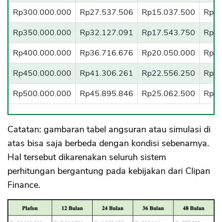
Rp300.000.000
Rp27.537.506
Rp15.037.500
Rp10
Rp350.000.000
Rp32.127.091
Rp17.543.750
Rp12
Rp400.000.000
Rp36.716.676
Rp20.050.000
Rp14
Rp450.000.000
Rp41.306.261
Rp22.556.250
Rp16
Rp500.000.000
Rp45.895.846
Rp25.062.500
Rp18
Catatan: gambaran tabel angsuran atau simulasi di
atas bisa saja berbeda dengan kondisi sebenarnya.
Hal tersebut dikarenakan seluruh sistem
perhitungan bergantung pada kebijakan dari Clipan
Finance.