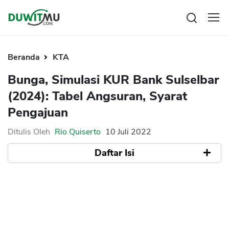
Tabungan
Reksadana
Beranda
KTA
Emas
Pengeluaran
Bunga, Simulasi KUR Bank Sulselbar
Saham
Asuransi
(2024): Tabel Angsuran, Syarat
Kartu Kredit
Bitcoin
Rencana Keuangan
Pengajuan
KPR
Investasi
Pinjaman
Mengelola keuangan
KTA
Ditulis Oleh
Rio Quiserto
10 Juli 2022
Kartu Kredit
Pinjaman Online
Daftar Isi
KTA
Hutang
KPR
Apa itu KUR Bank Sulselbar
Kredit Usaha
Simulasi Tabel Angsuran Pinjaman KUR
Sulselbar
Pinjaman Online
Bunga KUR Bank Sulselbar
Broker Forex