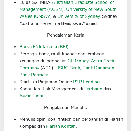
Lulus S2 MBA
Australian Graduate School of
Sekuritas Saham
Management (AGSM)
,
University of New South
Wales (UNSW)
&
University of Sydney
, Sydney
Bank Digital
Australia. Penerima Beasiswa Ausaid.
Crypto
Pengalaman Kerja
Assets Crypto
Bursa Efek Jakarta (BEJ)
Exchange
Berbagai bank, multifinance dan lembaga
Asuransi
keuangan di Indonesia:
GE Money
,
Astra Credit
Company
(ACC),
HSBC Bank
,
Bank Danamon
,
Asuransi Jiwa
Bank Permata
Asuransi Kesehatan
Start-up Pinjaman Online
P2P Lending
Konsultan Risk Management di
Fairbanc
dan
Asuransi Syariah
AwanTunai
Pengalaman Menulis
Menulis opini soal fintech dan perbankan di Harian
Kompas dan
Harian Kontan
.