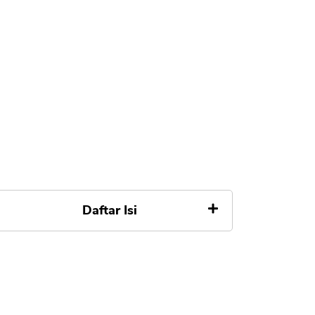
Daftar Isi
Apa itu Saham UNTR
Harga Wajar Saham UNTR
Metode Prediksi Harga Wajar