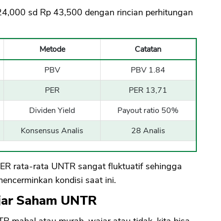
4,000 sd Rp 43,500 dengan rincian perhitungan
Metode
Catatan
PBV
PBV 1.84
PER
PER 13,71
Dividen Yield
Payout ratio 50%
Konsensus Analis
28 Analis
ER rata-rata UNTR sangat fluktuatif sehingga
encerminkan kondisi saat ini.
ajar Saham UNTR
 mahal atau murah, wajar atau tidak, kita bisa