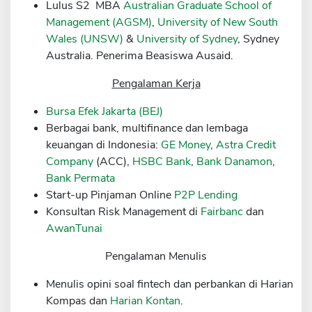
Lulus S2 MBA
Australian Graduate School of
Sekuritas Saham
Management (AGSM)
,
University of New South
Wales (UNSW)
&
University of Sydney
, Sydney
Bank Digital
Australia. Penerima Beasiswa Ausaid.
Crypto
Pengalaman Kerja
Assets Crypto
Bursa Efek Jakarta (BEJ)
Exchange
Berbagai bank, multifinance dan lembaga
Asuransi
keuangan di Indonesia:
GE Money
,
Astra Credit
Company
(ACC),
HSBC Bank
,
Bank Danamon
,
Asuransi Jiwa
Bank Permata
Asuransi Kesehatan
Start-up Pinjaman Online
P2P Lending
Konsultan Risk Management di
Fairbanc
dan
Asuransi Syariah
AwanTunai
Pengalaman Menulis
Menulis opini soal fintech dan perbankan di Harian
Kompas dan
Harian Kontan
.