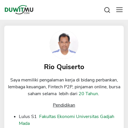
Tabungan
Reksadana
Emas
Pengeluaran
Saham
Asuransi
Kartu Kredit
Bitcoin
Rencana Keuangan
KPR
Investasi
Pinjaman
Rio Quiserto
Mengelola keuangan
KTA
Kartu Kredit
Saya memiliki pengalaman kerja di bidang perbankan,
Pinjaman Online
KTA
lembaga keuangan, Fintech P2P, pinjaman online, bursa
Hutang
saham selama lebih dari
20 Tahun
.
KPR
Kredit Usaha
Pendidikan
Pinjaman Online
Lulus S1
Fakultas Ekonomi Universitas Gadjah
Mada
Broker Forex