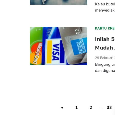
Kalau butu
menyediaka
KARTU KRE
Inilah 
Mudah 
29 Februari
Bingung un
dan diguna
«
1
2
...
33