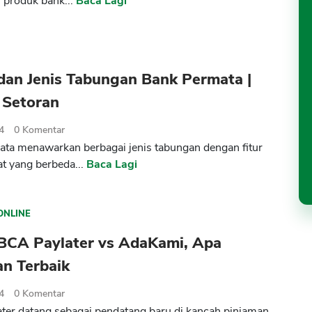
 produk bank...
Baca Lagi
dan Jenis Tabungan Bank Permata |
 Setoran
4
0
Komentar
ta menawarkan berbagai jenis tabungan dengan fitur
t yang berbeda...
Baca Lagi
ONLINE
BCA Paylater vs AdaKami, Apa
an Terbaik
4
0
Komentar
er datang sebagai pendatang baru di kancah pinjaman