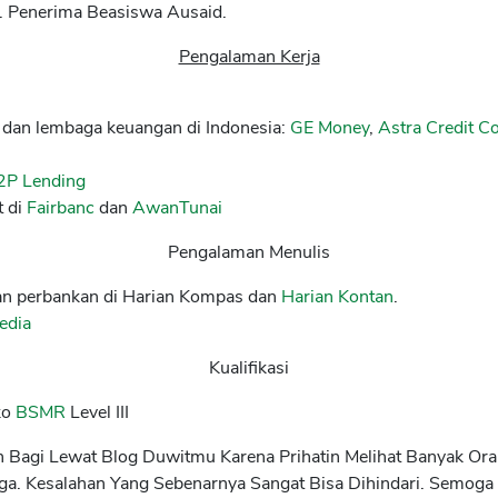
a. Penerima Beasiswa Ausaid.
Pengalaman Kerja
e dan lembaga keuangan di Indonesia:
GE Money
,
Astra Credit 
2P Lending
 di
Fairbanc
dan
AwanTunai
Pengalaman Menulis
 dan perbankan di Harian Kompas dan
Harian Kontan
.
edia
Kualifikasi
ko
BSMR
Level III
n Bagi Lewat Blog Duwitmu Karena Prihatin Melihat Banyak O
ga. Kesalahan Yang Sebenarnya Sangat Bisa Dihindari. Semoga