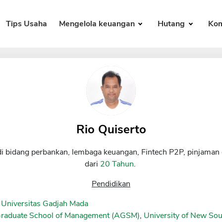
Tips Usaha
Mengelola keuangan
Hutang
Kom
Rio Quiserto
di bidang perbankan, lembaga keuangan, Fintech P2P, pinjaman 
dari
20 Tahun
.
Pendidikan
 Universitas Gadjah Mada
Graduate School of Management (AGSM)
,
University of New S