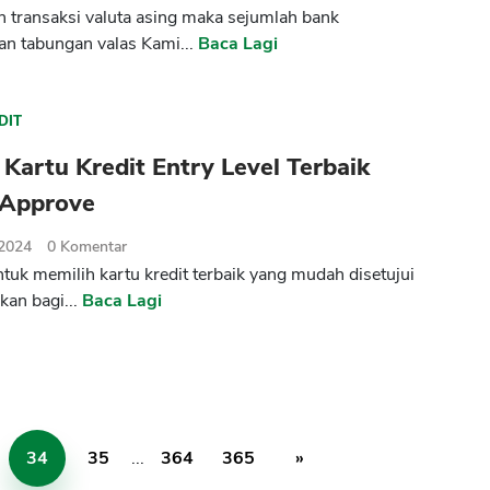
h transaksi valuta asing maka sejumlah bank
n tabungan valas Kami...
Baca Lagi
DIT
5 Kartu Kredit Entry Level Terbaik
Approve
 2024
0
Komentar
tuk memilih kartu kredit terbaik yang mudah disetujui
kan bagi...
Baca Lagi
34
35
...
364
365
»