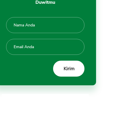
Duwitmu