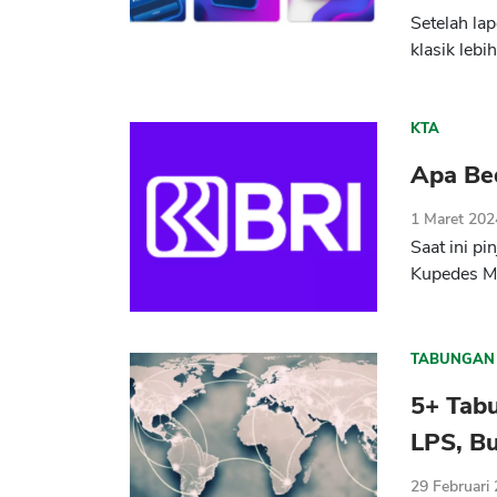
Setelah la
klasik leb
KTA
Apa Be
1 Maret 202
Saat ini p
Kupedes Ma
TABUNGAN
5+ Tabu
LPS, B
29 Februari