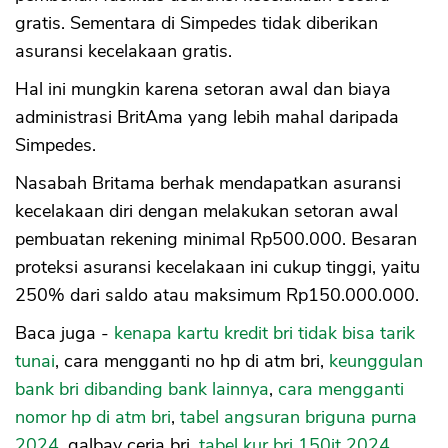
gratis. Sementara di Simpedes tidak diberikan
asuransi kecelakaan gratis.
Hal ini mungkin karena setoran awal dan biaya
administrasi BritAma yang lebih mahal daripada
Simpedes.
Nasabah Britama berhak mendapatkan asuransi
kecelakaan diri dengan melakukan setoran awal
pembuatan rekening minimal Rp500.000. Besaran
proteksi asuransi kecelakaan ini cukup tinggi, yaitu
250% dari saldo atau maksimum Rp150.000.000.
Baca juga -
kenapa kartu kredit bri tidak bisa tarik
tunai
, cara mengganti no hp di atm bri,
keunggulan
bank bri dibanding bank lainnya
,
cara mengganti
nomor hp di atm bri
,
tabel angsuran briguna purna
2024
, galbay ceria bri,
tabel kur bri 150jt 2024
,