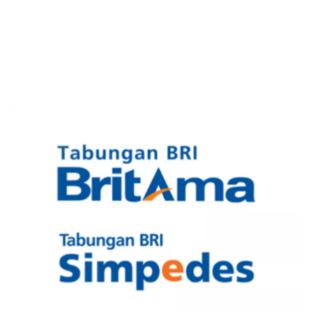
4. Syarat Buka Rekening
Sekuritas Saham
5. Asuransi Kecelakaan Diri
Bank Digital
Crypto
Assets Crypto
Exchange
Asuransi
Asuransi Jiwa
Asuransi Kesehatan
Asuransi Syariah