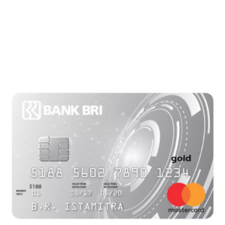
Kartu Kredit
KPR
KTA
Pinjaman Online
Pinjaman
Kartu Kredit
KTA
KPR
Kredit Usaha
Pinjaman Online
Broker Forex