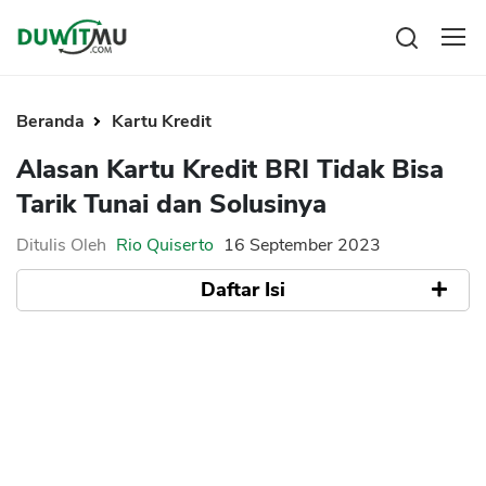
Tabungan
Reksadana
Beranda
Kartu Kredit
Emas
Alasan Kartu Kredit BRI Tidak Bisa
Saham
Tarik Tunai dan Solusinya
Bitcoin
Ditulis Oleh
Rio Quiserto
16 September 2023
Daftar Isi
Pengeluaran
Asuransi
Rencana Keuangan