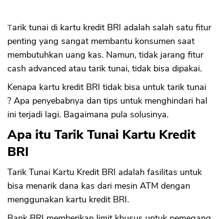
Sekuritas Saham
Bank Digital
Tarik tunai di kartu kredit BRI adalah salah satu fitur
penting yang sangat membantu konsumen saat
Crypto
membutuhkan uang kas. Namun, tidak jarang fitur
Assets Crypto
cash advanced atau tarik tunai, tidak bisa dipakai.
Exchange
Kenapa kartu kredit BRI tidak bisa untuk tarik tunai
Asuransi
? Apa penyebabnya dan tips untuk menghindari hal
ini terjadi lagi. Bagaimana pula solusinya.
Asuransi Jiwa
Apa itu Tarik Tunai Kartu Kredit
Asuransi Kesehatan
BRI
Asuransi Syariah
Tarik Tunai Kartu Kredit BRI adalah fasilitas untuk
bisa menarik dana kas dari mesin ATM dengan
menggunakan kartu kredit BRI.
Bank BRI memberikan limit khusus untuk pemegang