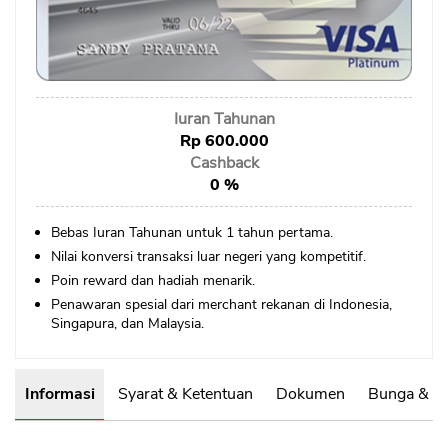
Sekuritas Saham
Bank Digital
Crypto
Iuran Tahunan
Assets Crypto
Rp 600.000
Exchange
Cashback
0 %
Asuransi
Bebas Iuran Tahunan untuk 1 tahun pertama.
Asuransi Jiwa
Nilai konversi transaksi luar negeri yang kompetitif.
Asuransi Kesehatan
Poin reward dan hadiah menarik.
Penawaran spesial dari merchant rekanan di Indonesia,
Asuransi Syariah
Singapura, dan Malaysia.
Informasi
Syarat & Ketentuan
Dokumen
Bunga & B