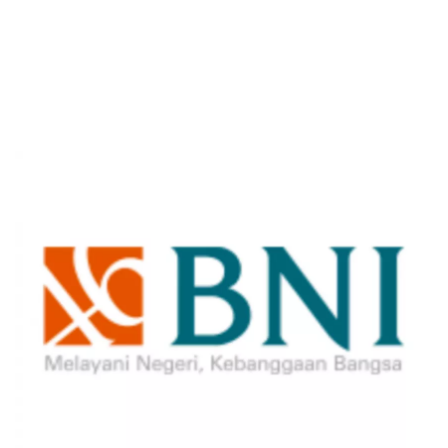
Sekuritas Saham
Bank Digital
Crypto
Assets Crypto
Exchange
Asuransi
Asuransi Jiwa
Asuransi Kesehatan
Asuransi Syariah