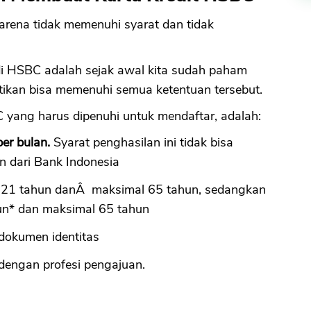
arena tidak memenuhi syarat dan tidak
l di HSBC adalah sejak awal kita sudah paham
ikan bisa memenuhi semua ketentuan tersebut.
 yang harus dipenuhi untuk mendaftar, adalah:
er bulan.
Syarat penghasilan ini tidak bisa
n dari Bank Indonesia
l 21 tahun danÂ maksimal 65 tahun, sedangkan
un* dan maksimal 65 tahun
dokumen identitas
dengan profesi pengajuan.