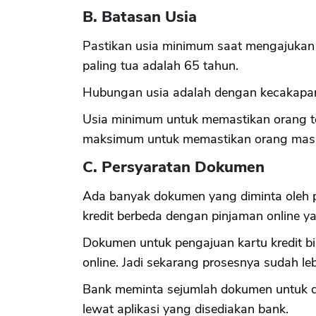
B. Batasan Usia
Pastikan usia minimum saat mengajukan 
paling tua adalah 65 tahun.
Hubungan usia adalah dengan kecakapan
Usia minimum untuk memastikan orang te
maksimum untuk memastikan orang masih
C. Persyaratan Dokumen
Ada banyak dokumen yang diminta oleh p
kredit berbeda dengan pinjaman online y
Dokumen untuk pengajuan kartu kredit bi
online. Jadi sekarang prosesnya sudah le
Bank meminta sejumlah dokumen untuk di s
lewat aplikasi yang disediakan bank.