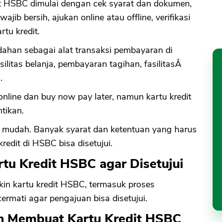
t HSBC dimulai dengan cek syarat dan dokumen,
 wajib bersih, ajukan online atau offline, verifikasi
rtu kredit.
ahan sebagai alat transaksi pembayaran di
asilitas belanja, pembayaran tagihan, fasilitasÂ
.
line dan buy now pay later, namun kartu kredit
tikan.
k mudah. Banyak syarat dan ketentuan yang harus
redit di HSBC bisa disetujui.
tu Kredit HSBC agar Disetujui
kin kartu kredit HSBC, termasuk proses
ermati agar pengajuan bisa disetujui.
n Membuat Kartu Kredit HSBC