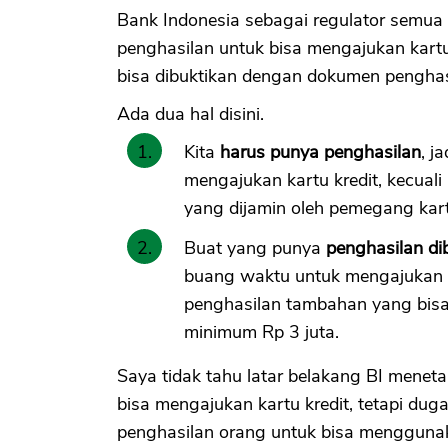
Bank Indonesia sebagai regulator semu
penghasilan untuk bisa mengajukan kartu 
bisa dibuktikan dengan dokumen penghas
Ada dua hal disini.
Kita
harus punya penghasilan
, j
mengajukan kartu kredit, kecual
yang dijamin oleh pemegang kart
Buat yang punya
penghasilan di
buang waktu untuk mengajukan p
penghasilan tambahan yang bisa
minimum Rp 3 juta.
Saya tidak tahu latar belakang BI menet
bisa mengajukan kartu kredit, tetapi d
penghasilan orang untuk bisa menggunak