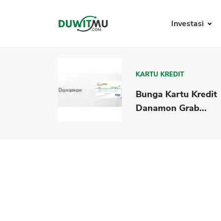
Investasi
KARTU KREDIT
Bunga Kartu Kredit
Danamon Grab...