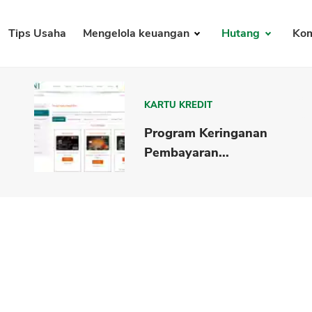
Tips Usaha
Mengelola keuangan
Hutang
Kom
KARTU KREDIT
Program Keringanan
Pembayaran...