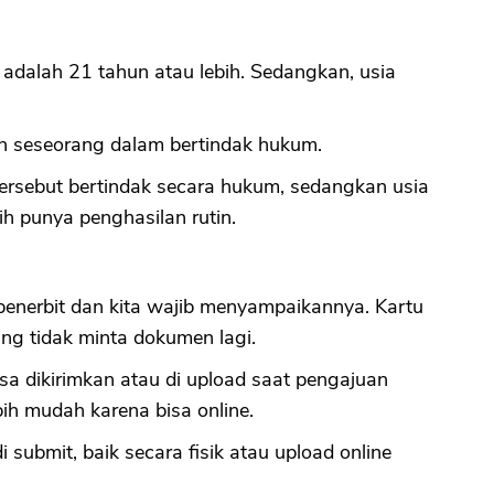
adalah 21 tahun atau lebih. Sedangkan, usia
 seseorang dalam bertindak hukum.
rsebut bertindak secara hukum, sedangkan usia
 punya penghasilan rutin.
enerbit dan kita wajib menyampaikannya. Kartu
ang tidak minta dokumen lagi.
sa dikirimkan atau di upload saat pengajuan
bih mudah karena bisa online.
ubmit, baik secara fisik atau upload online