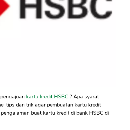
n pengajuan
kartu kredit
HSBC
? Apa syarat
e, tips dan trik agar pembuatan kartu kredit
n pengalaman buat kartu kredit di bank HSBC di