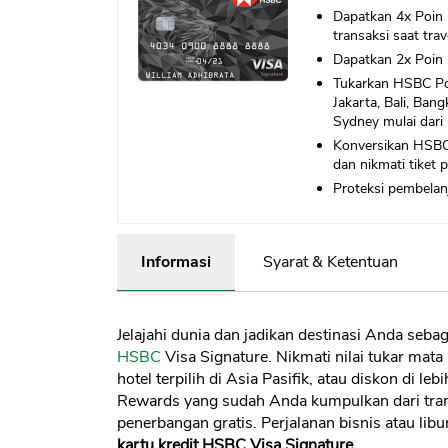
Dapatkan 4x Poin 
transaksi saat trave
Dapatkan 2x Poin R
Tukarkan HSBC Po
Jakarta, Bali, Ban
Sydney mulai dari
Konversikan HSBC 
dan nikmati tiket 
Proteksi pembelan
Informasi
Syarat & Ketentuan
Jelajahi dunia dan jadikan destinasi Anda seb
HSBC
Visa Signature. Nikmati nilai tukar mata 
hotel terpilih di Asia Pasifik, atau diskon di le
Rewards yang sudah Anda kumpulkan dari trans
penerbangan gratis. Perjalanan bisnis atau libu
kartu kredit HSBC Visa Signature
.