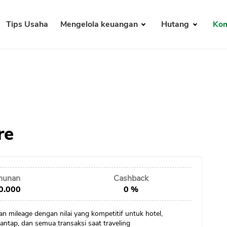
Tips Usaha
Mengelola keuangan
Hutang
Kom
re
ahunan
Cashback
0.000
0 %
 mileage dengan nilai yang kompetitif untuk hotel,
ntap, dan semua transaksi saat traveling