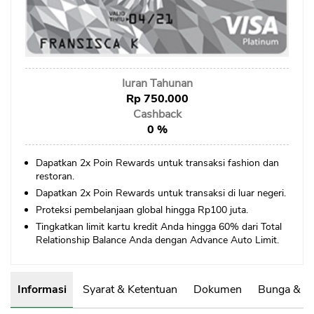
Sekuritas Saham
Bank Digital
Crypto
Iuran Tahunan
Assets Crypto
Rp 750.000
Exchange
Cashback
0 %
Asuransi
Dapatkan 2x Poin Rewards untuk transaksi fashion dan
Asuransi Jiwa
restoran.
Dapatkan 2x Poin Rewards untuk transaksi di luar negeri.
Asuransi Kesehatan
Proteksi pembelanjaan global hingga Rp100 juta.
Asuransi Syariah
Tingkatkan limit kartu kredit Anda hingga 60% dari Total
Relationship Balance Anda dengan Advance Auto Limit.
Informasi
Syarat & Ketentuan
Dokumen
Bunga & B