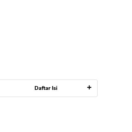
Daftar Isi
Apa itu Aplikasi Neu
Cara Daftar Aplikasi Neu
Cara Transfer Antar Bank dari