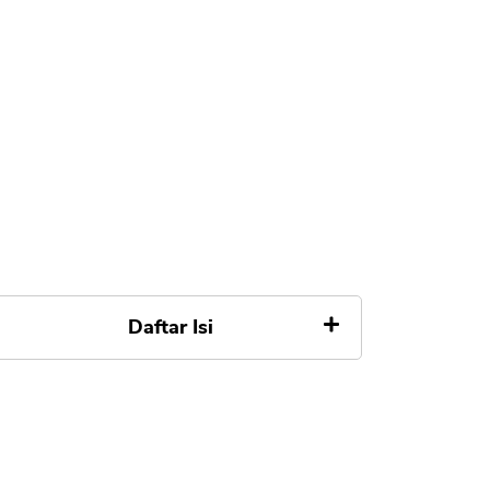
Daftar Isi
Pengertian Aplikasi iSaku
Fitur dalam iSaku untuk
Berbelanja