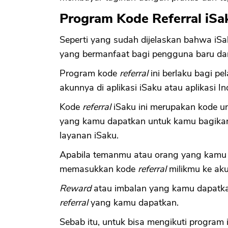
Program Kode Referral iSa
Seperti yang sudah dijelaskan bahwa i
yang bermanfaat bagi pengguna baru da
Program kode
referral
ini berlaku bagi p
akunnya di aplikasi iSaku atau aplikasi I
Kode
referral
iSaku ini merupakan kode uni
yang kamu dapatkan untuk kamu bagika
layanan iSaku.
Apabila temanmu atau orang yang kamu a
memasukkan kode
referral
milikmu ke ak
Reward
atau imbalan yang kamu dapatka
referral
yang kamu dapatkan.
Sebab itu, untuk bisa mengikuti program