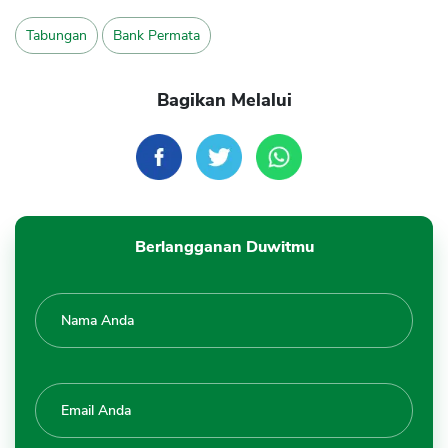
Tabungan
Bank Permata
Bagikan Melalui
Berlangganan Duwitmu