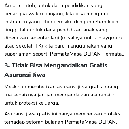
Ambil contoh, untuk dana pendidikan yang
berjangka waktu panjang, kita bisa mengambil
instrumen yang lebih beresiko dengan return lebih
tinggi, lalu untuk dana pendidikan anak yang
diperlukan sebentar lagi (misalnya untuk playgroup
atau sekolah TK) kita baru menggunakan yang
super aman seperti PermataMasa DEPAN Permata..
3. Tidak Bisa Mengandalkan Gratis
Asuransi Jiwa
Meskipun memberikan asuransi jiwa gratis, orang
tua sebaiknya jangan mengandalkan asuransi ini
untuk proteksi keluarga.
Asuransi jiwa gratis ini hanya memberikan proteksi
terhadap setoran bulanan PermataMasa DEPAN.