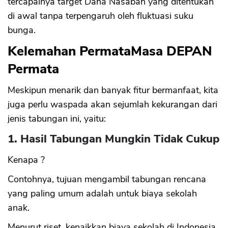
tercapainya target Dana Nasabah yang ditentukan
di awal tanpa terpengaruh oleh fluktuasi suku
bunga.
Kelemahan PermataMasa DEPAN
Permata
Meskipun menarik dan banyak fitur bermanfaat, kita
juga perlu waspada akan sejumlah kekurangan dari
jenis tabungan ini, yaitu:
1. Hasil Tabungan Mungkin Tidak Cukup
Kenapa ?
Contohnya, tujuan mengambil tabungan rencana
yang paling umum adalah untuk biaya sekolah
anak.
Menurut riset, kenaikkan biaya sekolah di Indonesia