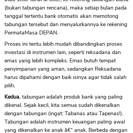
(bukan tabungan rencana), maka setiap bulan pada
tanggal tertentu bank otomatis akan memotong
tabungan tersebut dan menyalurkannya ke rekening
PermataMasa DEPAN.
Proses ini tentu lebih mudah dibandingkan proses
investasi di instrumen lain, seperti reksadana dan
emas yang lebih kompleks. Emas butuh tempat
penyimpanan yang aman, sedangkan Reksadana
harus dipahami dengan baik isinya agar tidak salah
pilih.
Kedua
, tabungan adalah produk bank yang paling
dikenal. Sejak kecil, kita semua sudah dikenalkan
dengan tabungan (ingat: Tabanas atau Tapenas!).
Tabungan adalah instrumen keuangan paling awal
yang dikenalkan ke anak â€“ anak. Berbeda dengan