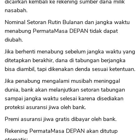
dicairkan kembali ke rekening sumber dana milik
nasabah.
Nominal Setoran Rutin Bulanan dan jangka waktu
menabung PermataMasa DEPAN tidak dapat
diubah.
Jika berhenti menabung sebelum jangka waktu yang
ditetapkan berakhir, dana di tabungan berjangka
bisa diambil, tapi dikenakan denda sesuai ketentuan.
Jika penabung mengalami musibah meninggal
dunia, bank akan melanjutkan setoran tabungan
sampai jangka waktu selesai karena disediakan
proteksi asuransi jiwa oleh bank.
Premi asuransi jiwa gratis dibayar oleh bank.
Rekening PermataMasa DEPAN akan ditutup
otomatis: