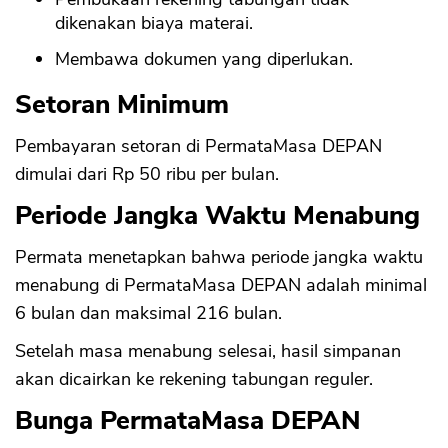
dikenakan biaya materai.
Membawa dokumen yang diperlukan.
Setoran Minimum
Pembayaran setoran di PermataMasa DEPAN
dimulai dari Rp 50 ribu per bulan.
Periode Jangka Waktu Menabung
Permata menetapkan bahwa periode jangka waktu
menabung di PermataMasa DEPAN adalah minimal
6 bulan dan maksimal 216 bulan.
Setelah masa menabung selesai, hasil simpanan
akan dicairkan ke rekening tabungan reguler.
Bunga PermataMasa DEPAN