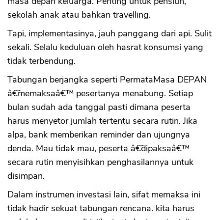
masa depan keluarga. Penting untuk pensiun,
sekolah anak atau bahkan travelling.
Tapi, implementasinya, jauh panggang dari api. Sulit
sekali. Selalu keduluan oleh hasrat konsumsi yang
tidak terbendung.
Tabungan berjangka seperti PermataMasa DEPAN
â€˜memaksaâ€™ pesertanya menabung. Setiap
bulan sudah ada tanggal pasti dimana peserta
harus menyetor jumlah tertentu secara rutin. Jika
alpa, bank memberikan reminder dan ujungnya
denda. Mau tidak mau, peserta â€˜dipaksaâ€™
secara rutin menyisihkan penghasilannya untuk
disimpan.
Dalam instrumen investasi lain, sifat memaksa ini
tidak hadir sekuat tabungan rencana. kita harus