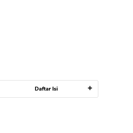
Daftar Isi
Ringkasan Jenius BTPN
Apakah Jenius BTPN Aman ?
Apa itu Jenius BTPN