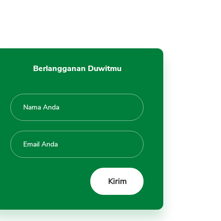
9. Investasi dan Transfer Valas
Terbatas
10. Biaya Top Up E-Money
Lebih Mahal
Buku Tabungan Jenius
Berlangganan Duwitmu
Aplikasi Jenius Tidak Bisa Dibuka
Kontak Jenius
Tanya Jawab Jenius BTPN
Review Jenius Kartu Debit
Digital Bank Pertama