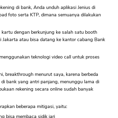
ing di bank, Anda unduh aplikasi Jenius di
load foto serta KTP, dimana semuanya dilakukan
CANCEL
OK
n kartu dengan berkunjung ke salah satu booth
di Jakarta atau bisa datang ke kantor cabang Bank
 menggunakan teknologi video call untuk proses
ni, breakthrough menurut saya, karena berbeda
 di bank yang antri panjang, menunggu lama di
ukaan rekening secara online sudah banyak
apkan beberapa mitigasi, yaitu:
ang bisa membaca sidik jari