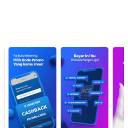
Sekuritas Saham
Bank Digital
Crypto
Assets Crypto
Exchange
Asuransi
Asuransi Jiwa
Asuransi Kesehatan
Asuransi Syariah