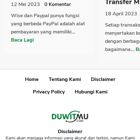
Transfer M.
12 Mei 2023
0
Komentar
18 April 2023
Wise dan Paypal punya fungsi
yang berbeda PayPal adalah alat
Setiap transak
pembayaran yang memiliki...
menyertakan bu
Baca Lagi
dengan berbaga
bagaimana...
B
Home
Tentang Kami
Disclaimer
Privacy Policy
Hubungi Kami
Disclaimer
Kami akan menjaga informasi yang akurat dan terkini, namun Kami