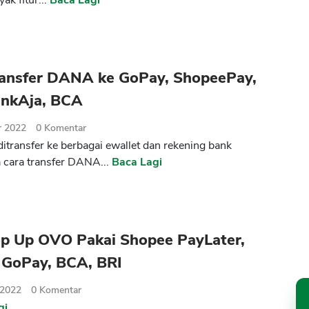
ak fitur...
Baca Lagi
ransfer DANA ke GoPay, ShopeePay,
inkAja, BCA
r 2022
0
Komentar
ditransfer ke berbagai ewallet dan rekening bank
cara transfer DANA...
Baca Lagi
op Up OVO Pakai Shopee PayLater,
GoPay, BCA, BRI
 2022
0
Komentar
gi