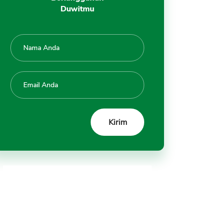
Duwitmu