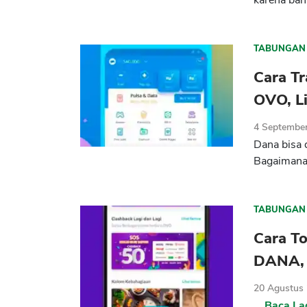
karena bany
TABUNGAN
Cara T
OVO, L
4 Septembe
Dana bisa 
Bagaimana 
TABUNGAN
Cara T
DANA, 
20 Agustus
...
Baca La