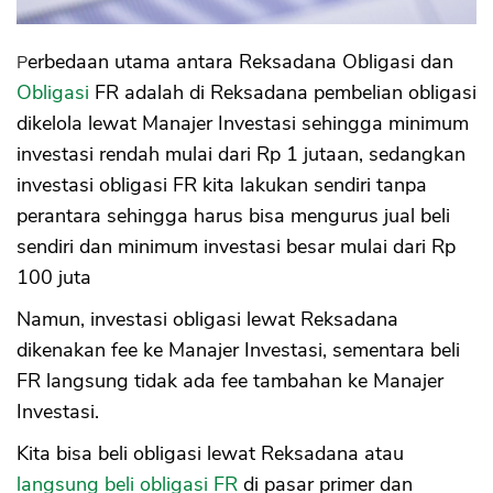
6. Berpartisipasi dalam Pembangunan
Bangsa
Perbedaan utama antara Reksadana Obligasi dan
Kekurangan Obligasi FR
Obligasi
FR adalah di Reksadana pembelian obligasi
1. Harus Mengurus Sendiri
2. Minimum Investasi Mulai Rp 100 juta
dikelola lewat Manajer Investasi sehingga minimum
3. Minimum Penjualan Kembali Rp 100 juta
investasi rendah mulai dari Rp 1 jutaan, sedangkan
4. Risiko Pasar (market risk)
investasi obligasi FR kita lakukan sendiri tanpa
Tabel Perbedaan Reksadana Obligasi vs
perantara sehingga harus bisa mengurus jual beli
Obligasi FR
sendiri dan minimum investasi besar mulai dari Rp
a. Keamanan
b. Legalitas
100 juta
c. Biaya
Namun, investasi obligasi lewat Reksadana
d. Minimum Pembelian
e. Minimum Penjualan
dikenakan fee ke Manajer Investasi, sementara beli
f. Pengelolaan
FR langsung tidak ada fee tambahan ke Manajer
g. Resiko MI
Investasi.
Kita bisa beli obligasi lewat Reksadana atau
langsung beli obligasi FR
di pasar primer dan