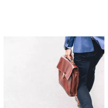
#2 Merubah Komposisi Investasi
#3 Justru Makin Meningkatkan Investasi di
Sekuritas Saham
Reksadana (Gak salah ?)
Bank Digital
#4 Mengatur Pengeluaran Rumah Tangga
Menghadapi Kondisi Ekonomi
Crypto
Kesimpulan
Assets Crypto
Exchange
Asuransi
Asuransi Jiwa
Asuransi Kesehatan
Asuransi Syariah