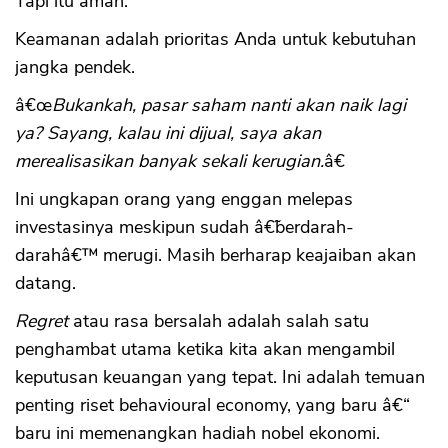
Tapi itu aman.
Keamanan adalah prioritas Anda untuk kebutuhan
jangka pendek.
â€œ
Bukankah, pasar saham nanti akan naik lagi
ya? Sayang, kalau ini dijual, saya akan
merealisasikan banyak sekali kerugian.
â€
Ini ungkapan orang yang enggan melepas
investasinya meskipun sudah â€˜berdarah-
darahâ€™ merugi. Masih berharap keajaiban akan
datang.
CANCEL
OK
Regret
atau rasa bersalah adalah salah satu
penghambat utama ketika kita akan mengambil
keputusan keuangan yang tepat. Ini adalah temuan
penting riset behavioural economy, yang baru â€“
baru ini memenangkan hadiah nobel ekonomi.