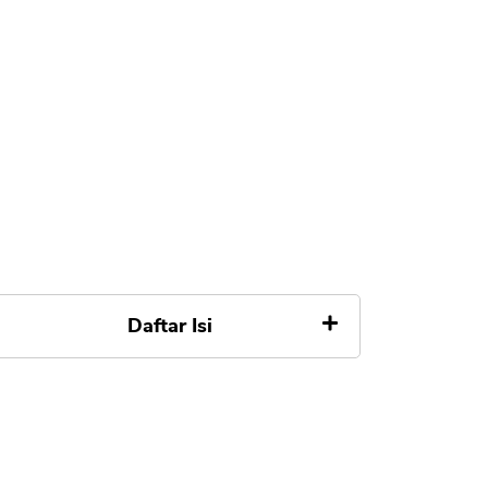
Daftar Isi
Cara Investasi Reksadana Saham
#1 Pilih Platform
#2 Daftar Anggota