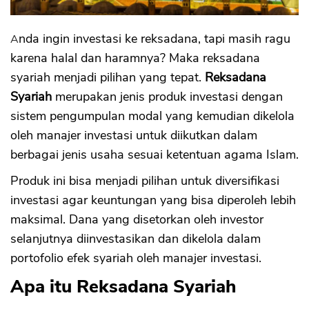
9. Reksadana Terproteksi
10. Reksadana berbasis sukuk
Manfaat Reksadana Syariah
Anda ingin investasi ke reksadana, tapi masih ragu
karena halal dan haramnya? Maka reksadana
Berbasis Pada Prinsip-Prinsip Syariah
Variasi Portofolio Yang Aman
syariah menjadi pilihan yang tepat.
Reksadana
Keuntungan Dan Risiko Seimbang
Syariah
merupakan jenis produk investasi dengan
Kontribusi Pada Pengembangan Ekonomi
sistem pengumpulan modal yang kemudian dikelola
Masyarakat
Sistem Pengelolaan Reksadana Syariah
oleh manajer investasi untuk diikutkan dalam
Apa yang Perlu Dipertimbangkan Sebelum
berbagai jenis usaha sesuai ketentuan agama Islam.
Mulai Berinvestasi?
Produk ini bisa menjadi pilihan untuk diversifikasi
Cara Memulai Berinvestasi Reksadana
Syariah
investasi agar keuntungan yang bisa diperoleh lebih
maksimal. Dana yang disetorkan oleh investor
selanjutnya diinvestasikan dan dikelola dalam
portofolio efek syariah oleh manajer investasi.
Apa itu Reksadana Syariah