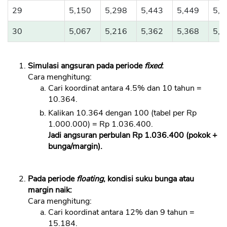
29
5,150
5,298
5,443
5,449
5,6
CANCEL
OK
30
5,067
5,216
5,362
5,368
5,5
Simulasi angsuran pada periode
fixed
:
Cara menghitung:
Cari koordinat antara 4.5% dan 10 tahun =
10.364.
Kalikan 10.364 dengan 100 (tabel per Rp
1.000.000) = Rp 1.036.400.
Jadi angsuran perbulan Rp 1.036.400 (pokok +
bunga/margin).
Pada periode
floating
, kondisi suku bunga atau
margin naik:
Cara menghitung:
Cari koordinat antara 12% dan 9 tahun =
15.184.