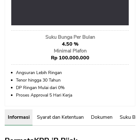
Sekuritas Saham
Bank Digital
Crypto
Suku Bunga Per Bulan
Assets Crypto
4.50 %
Exchange
Minimal Plafon
Rp 100.000.000
Asuransi
Angsuran Lebih Ringan
Asuransi Jiwa
Tenor hingga 30 Tahun
Asuransi Kesehatan
DP Ringan Mulai dari 0%
Proses Approval 5 Hari Kerja
Asuransi Syariah
Informasi
Syarat dan Ketentuan
Dokumen
Suku Bun