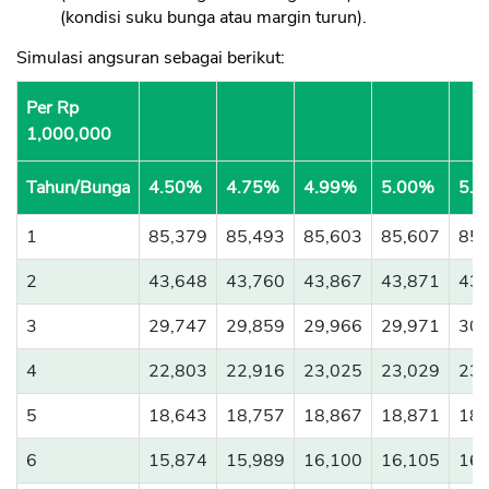
(kondisi suku bunga atau margin turun).
Simulasi angsuran sebagai berikut:
Per Rp
1,000,000
Tahun/Bunga
4.50%
4.75%
4.99%
5.00%
5.
1
85,379
85,493
85,603
85,607
85,
2
43,648
43,760
43,867
43,871
43,
3
29,747
29,859
29,966
29,971
30,
4
22,803
22,916
23,025
23,029
23,
5
18,643
18,757
18,867
18,871
18,
6
15,874
15,989
16,100
16,105
16,