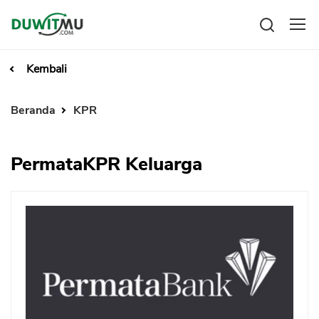
Tabungan
Kembali
Reksadana
Emas
Beranda
KPR
Saham
Bitcoin
PermataKPR Keluarga
Pengeluaran
Asuransi
Rencana Keuangan