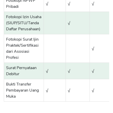
Fotokopi NPWP
√
√
√
Pribadi
Fotokopi Izin Usaha
(SIUP/SITU/Tanda
√
Daftar Perusahaan)
Fotokopi Surat Ijin
Praktek/Sertifikasi
√
dari Asosiasi
Profesi
Surat Pernyataan
√
√
√
Debitur
Bukti Transfer
Pembayaran Uang
√
√
√
Muka