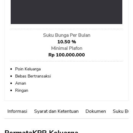
Kartu Kredit
KPR
KTA
Suku Bunga Per Bulan
Pinjaman Online
10.50 %
Minimal Plafon
Rp 100.000.000
Pinjaman
Poin Keluarga
Bebas Bertransaksi
Kartu Kredit
Aman
KTA
Ringan
KPR
Kredit Usaha
Informasi
Syarat dan Ketentuan
Dokumen
Suku Bun
Pinjaman Online
Broker Forex