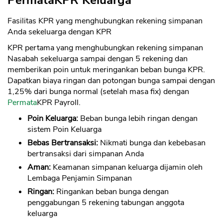
PermataKPR Keluarga
Sekuritas Saham
Fasilitas KPR yang menghubungkan rekening simpanan
Bank Digital
Anda sekeluarga dengan KPR
Crypto
KPR pertama yang menghubungkan rekening simpanan
Nasabah sekeluarga sampai dengan 5 rekening dan
Assets Crypto
memberikan poin untuk meringankan beban bunga KPR.
Exchange
Dapatkan biaya ringan dan potongan bunga sampai dengan
1,25% dari bunga normal (setelah masa fix) dengan
Asuransi
Permata
KPR Payroll.
Poin Keluarga:
Beban bunga lebih ringan dengan
Asuransi Jiwa
sistem Poin Keluarga
Asuransi Kesehatan
Bebas Bertransaksi:
Nikmati bunga dan kebebasan
Asuransi Syariah
bertransaksi dari simpanan Anda
Aman:
Keamanan simpanan keluarga dijamin oleh
Lembaga Penjamin Simpanan
Ringan:
Ringankan beban bunga dengan
penggabungan 5 rekening tabungan anggota
keluarga