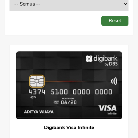
Sekuritas Saham
Bank Digital
Reset
Crypto
Assets Crypto
Exchange
Asuransi
Asuransi Jiwa
Asuransi Kesehatan
Asuransi Syariah
Digibank Visa Infinite