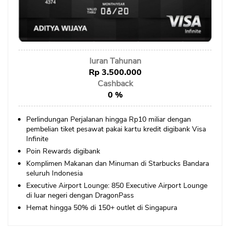
Sekuritas Saham
Bank Digital
Crypto
Iuran Tahunan
Assets Crypto
Rp 3.500.000
Exchange
Cashback
0 %
Asuransi
Perlindungan Perjalanan hingga Rp10 miliar dengan
Asuransi Jiwa
pembelian tiket pesawat pakai kartu kredit digibank Visa
Infinite
Asuransi Kesehatan
Poin Rewards digibank
Asuransi Syariah
Komplimen Makanan dan Minuman di Starbucks Bandara
seluruh Indonesia
Executive Airport Lounge: 850 Executive Airport Lounge
di luar negeri dengan DragonPass
Hemat hingga 50% di 150+ outlet di Singapura