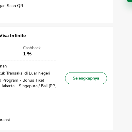
gan Scan QR
isa Infinite
Cashback
1 %
unan
k Transaksi di Luar Negeri
Selengkapnya
 Program - Bonus Tiket
Jakarta – Singapura / Bali (PP,
CANCEL
OK
ransi