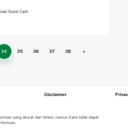
unai/ Quick Cash
34
35
36
37
38
»
Disclaimer
Privac
ormasi yang akurat dan terkini, namun Kami tidak dapat
nformasi.