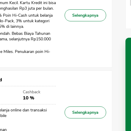
um Kecil. Kartu Kredit ini bisa
enghasilan Rp3 juta per bulan.
 Poin Hi-Cash untuk belanja
Selengkapnya
do-Pack, 3% untuk kategori
% di lainnya.
endah. Bebas Biaya Tahunan
ama, selanjutnya Rp150.000
ne Miles. Penukaran poin Hi-
d
Cashback
10 %
anja online dan transaksi
Selengkapnya
bile
unan