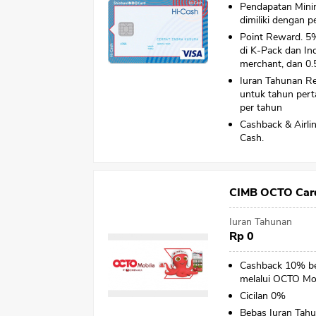
Pendapatan Minim
dimiliki dengan p
Point Reward. 5%
di K-Pack dan In
merchant, dan 0.5
Iuran Tahunan R
untuk tahun pert
per tahun
Cashback & Airli
Cash.
CIMB OCTO Car
Iuran Tahunan
Rp 0
Cashback 10% bel
melalui OCTO Mo
Cicilan 0%
Bebas Iuran Tah