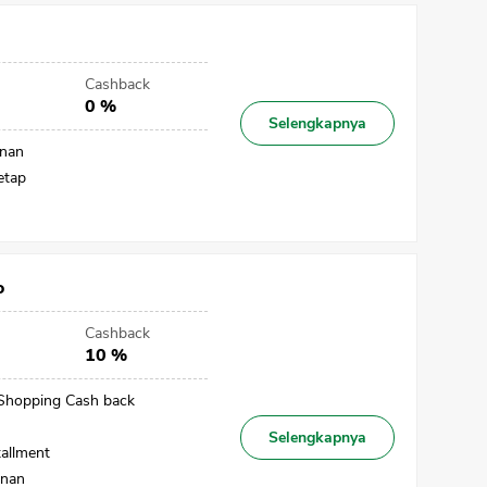
Cashback
0 %
Selengkapnya
unan
Tetap
o
Cashback
10 %
 Shopping Cash back
Selengkapnya
allment
unan