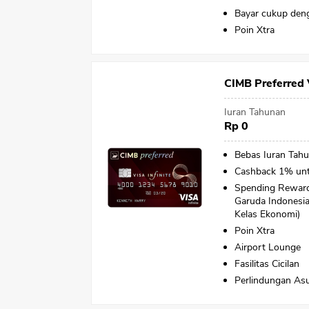
Bayar cukup den
Poin Xtra
CIMB Preferred V
Iuran Tahunan
Rp 0
Bebas Iuran Tah
Cashback 1% untu
Spending Reward
Garuda Indonesia 
Kelas Ekonomi)
Poin Xtra
Airport Lounge
Fasilitas Cicilan
Perlindungan Asu