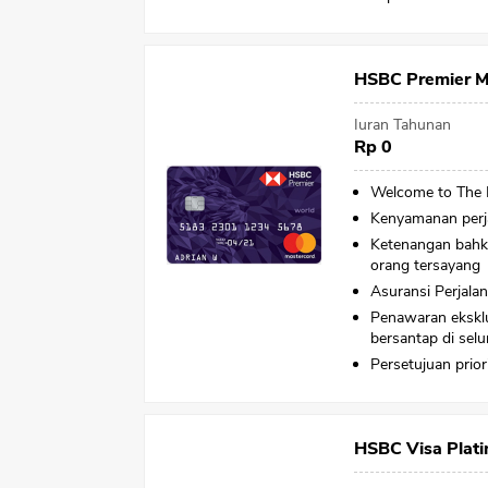
HSBC Premier M
Iuran Tahunan
Rp 0
Welcome to The M
Kenyamanan perja
Ketenangan bahk
orang tersayang
Asuransi Perjala
Penawaran eksklu
bersantap di selu
Persetujuan prio
HSBC Visa Plat