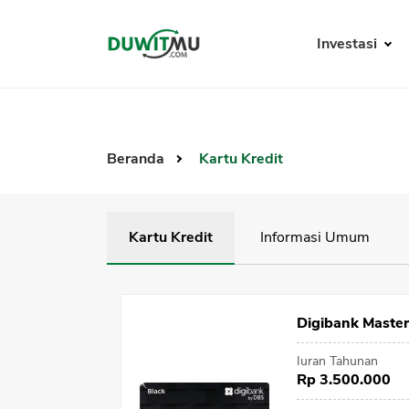
Investasi
Beranda
Kartu Kredit
Kartu Kredit
Informasi Umum
Digibank Master
Iuran Tahunan
Rp 3.500.000