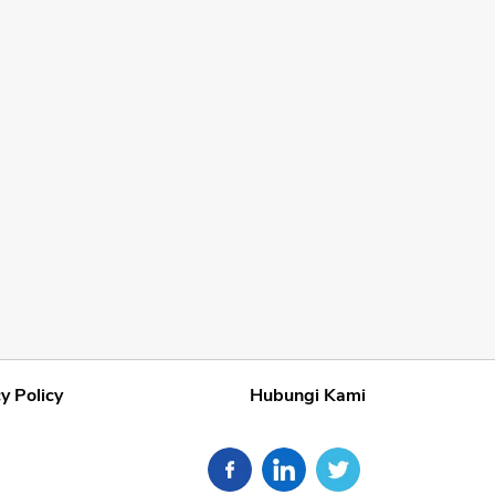
y Policy
Hubungi Kami