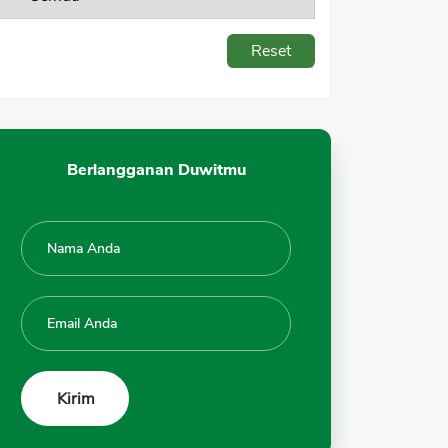
Reset
Berlangganan Duwitmu