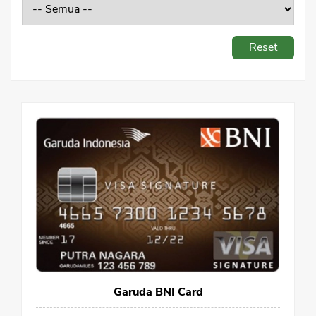
Sekuritas Saham
Bank Digital
Reset
Crypto
Assets Crypto
Exchange
Asuransi
Asuransi Jiwa
Asuransi Kesehatan
Asuransi Syariah
Garuda BNI Card