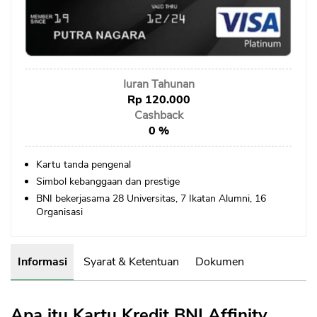
Sekuritas Saham
Bank Digital
Crypto
Iuran Tahunan
Assets Crypto
Rp 120.000
Exchange
Cashback
0 %
Asuransi
Kartu tanda pengenal
Asuransi Jiwa
Simbol kebanggaan dan prestige
Asuransi Kesehatan
BNI bekerjasama 28 Universitas, 7 Ikatan Alumni, 16
Organisasi
Asuransi Syariah
Informasi
Syarat & Ketentuan
Dokumen
Apa itu Kartu Kredit BNI Affinity