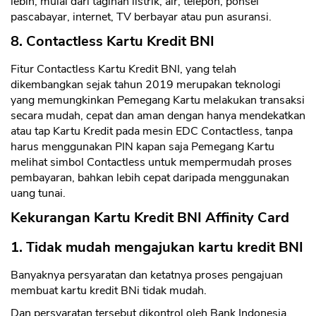
lebih, mulai dari tagihan listrik, air, telepon, ponsel
pascabayar, internet, TV berbayar atau pun asuransi.
8. Contactless Kartu Kredit BNI
CANCEL
OK
Fitur Contactless Kartu Kredit BNI, yang telah
dikembangkan sejak tahun 2019 merupakan teknologi
yang memungkinkan Pemegang Kartu melakukan transaksi
secara mudah, cepat dan aman dengan hanya mendekatkan
atau tap Kartu Kredit pada mesin EDC Contactless, tanpa
harus menggunakan PIN kapan saja Pemegang Kartu
melihat simbol Contactless untuk mempermudah proses
pembayaran, bahkan lebih cepat daripada menggunakan
uang tunai.
Kekurangan Kartu Kredit BNI Affinity Card
1. Tidak mudah mengajukan kartu kredit BNI
Banyaknya persyaratan dan ketatnya proses pengajuan
membuat kartu kredit BNi tidak mudah.
Dan persyaratan tersebut dikontrol oleh Bank Indonesia.