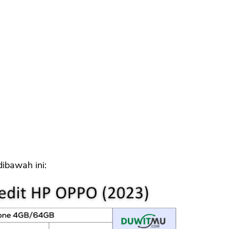
CANCEL
OK
dibawah ini: