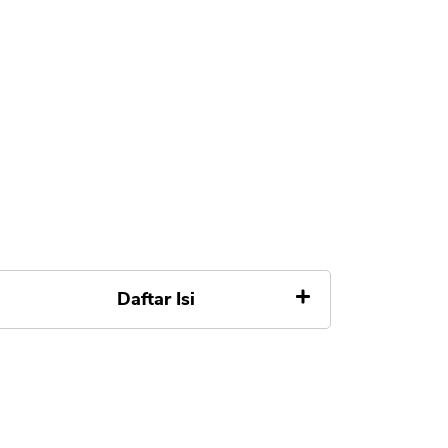
Daftar Isi
Kredit HP OPPO Tanpa DP Tanpa
Kartu Kredit
Harga HP OPPO