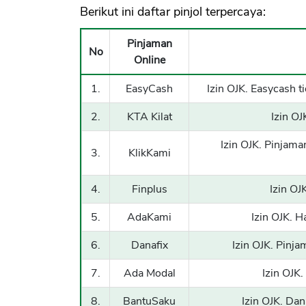
Berikut ini daftar pinjol terpercaya:
Pinjaman
No
Online
1.
EasyCash
Izin OJK. Easycash ti
2.
KTA Kilat
Izin OJ
Izin OJK. Pinjama
3.
KlikKami
4.
Finplus
Izin OJ
5.
AdaKami
Izin OJK. 
6.
Danafix
Izin OJK. Pinj
7.
Ada Modal
Izin OJK.
8.
BantuSaku
Izin OJK. Dan