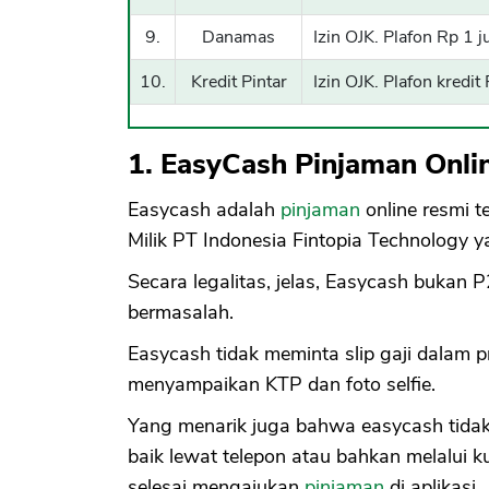
9.
Danamas
Izin OJK. Plafon Rp 1 j
10.
Kredit Pintar
Izin OJK. Plafon kredi
1. EasyCash Pinjaman Onli
Easycash adalah
pinjaman
online resmi t
Milik PT Indonesia Fintopia Technology 
Secara legalitas, jelas, Easycash bukan P
bermasalah.
Easycash tidak meminta slip gaji dalam 
menyampaikan KTP dan foto selfie.
Yang menarik juga bahwa easycash tidak 
baik lewat telepon atau bahkan melalui k
selesai mengajukan
pinjaman
di aplikasi.