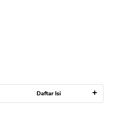
Daftar Isi
Daftar Pinjaman Online
Terpercaya OJK
1. EasyCash Pinjaman Online