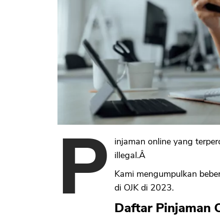
P
injaman online yang terperc
illegal.Â
Kami mengumpulkan beberap
di OJK di 2023.
Daftar Pinjaman 