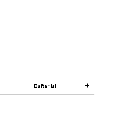
Daftar Isi
1. Hubungi Call Center Layanan
Pelanggan SAMIR
2. Masuk Ketentuan Batasan