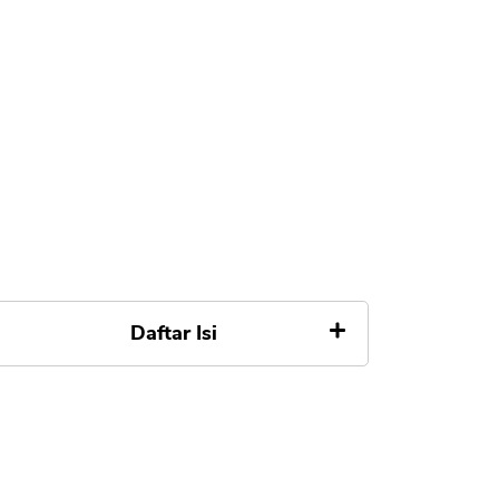
Daftar Isi
Apa itu Flexi Card Kredivo
Alasan Flexi Card Kredivo Tidak
Bisa Digunakan dan Solusinya