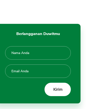
Tidak Pinjam Tapi Dihubungi
Debt Collector
Aplikasi Fintech Pinjaman
Diblokir atau Hilang
Kesulitan Melakukan
Berlangganan Duwitmu
Pembayaran
Cara Menghadapi DC Debt
Collector Pinjol
1. Ambil Pinjaman Legal.
Jangan Ilegal
2. Kode Etik Penagihan
3. Laporkan ke Perusahaan
atau OJK Jika Terjadi Hal Buruk
4. Pinjam Secara Bijaksana