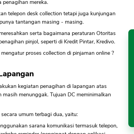
ra penagihan mereka.
n telepon desk collection tetapi juga kunjungan
ni punya tantangan masing - masing.
 meresahkan serta bagaimana peraturan Otoritas
gihan pinjol, seperti di Kredit Pintar, Kredivo.
engatur proses collection di pinjaman online ?
 Lapangan
lakukan kegiatan penagihan di lapangan atas
an masih menunggak. Tujuan DC meminimalkan
 secara umum terbagi dua, yaitu:
enggunakan sarana komunikasi termasuk telepon,
r/robo reminder (pengingat dengan aplikasi