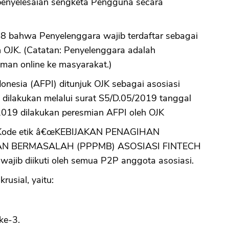
penyelesaian sengketa Pengguna secara
8 bahwa Penyelenggara wajib terdaftar sebagai
h OJK. (Catatan: Penyelenggara adalah
an online ke masyarakat.)
nesia (AFPI) ditunjuk OJK sebagai asosiasi
n dilakukan melalui surat S5/D.05/2019 tanggal
2019 dilakukan peresmian AFPI oleh OJK
n. Kode etik â€œKEBIJAKAN PENAGIHAN
N BERMASALAH (PPPMB) ASOSIASI FINTECH
b diikuti oleh semua P2P anggota asosiasi.
rusial, yaitu:
ke-3.