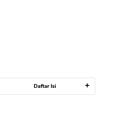
Daftar Isi
Apa Itu Debt Collector DC
Lapangan
A. Desk Collection