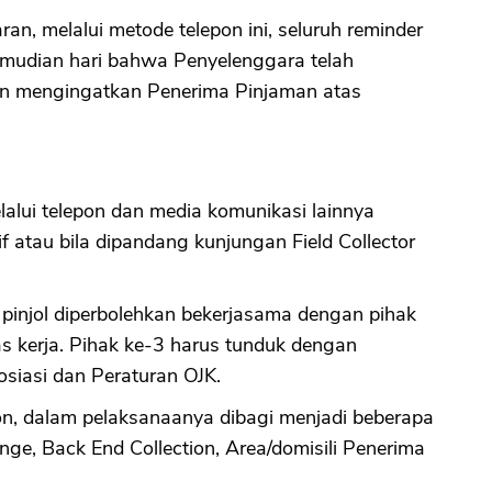
n, melalui metode telepon ini, seluruh reminder
kemudian hari bahwa Penyelenggara telah
CANCEL
OK
n mengingatkan Penerima Pinjaman atas
alui telepon dan media komunikasi lainnya
if atau bila dipandang kunjungan Field Collector
 pinjol diperbolehkan bekerjasama dengan pihak
tas kerja. Pihak ke-3 harus tunduk dengan
osiasi dan Peraturan OJK.
tion, dalam pelaksanaanya dibagi menjadi beberapa
nge, Back End Collection, Area/domisili Penerima