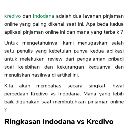
pengguna
3. Terdapat perbedaan layanan bagi
pengguna Basic dan Premium
Kredivo
dan
Indodana
adalah dua layanan pinjaman
Tabel Perbandingan Kredivo dan Indodana
online yang paling dikenal saat ini. Apa beda kedua
1. Bunga
aplikasi pinjaman online ini dan mana yang terbaik ?
2. Proses Persetujuan dan Pencairan
3. Izin OJK
Untuk mengetahuinya, kami menugaskan salah
4. Wilayah Operasional
satu penulis yang kebetulan punya kedua aplikasi
5. Kerjasama dengan e-commerce
untuk melakukan review dari pengalaman pribadi
6. Jenis Akun
soal kelebihan dan kekurangan keduanya dan
Apa Pilihan Terbaik, Kredivo atau Indodana
menuliskan hasilnya di artikel ini.
Kita akan membahas secara singkat ihwal
perbedaan Kredivo vs Indodana. Mana yang lebih
baik digunakan saat membutuhkan pinjaman online
?
Ringkasan Indodana vs Kredivo