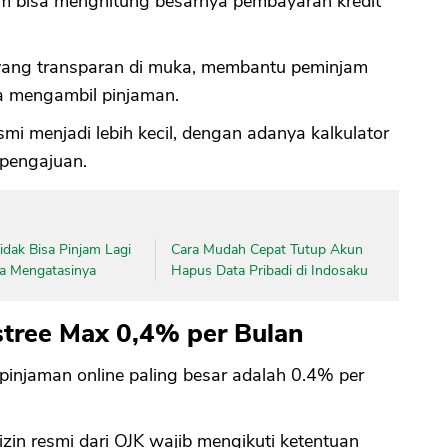
am bisa menghitung besarnya pembayaran kredit
CANCEL
OK
 yang transparan di muka, membantu peminjam
 mengambil pinjaman.
mi menjadi lebih kecil, dengan adanya kalkulator
 pengajuan.
dak Bisa Pinjam Lagi
Cara Mudah Cepat Tutup Akun
ara Mengatasinya
Hapus Data Pribadi di Indosaku
tree Max 0,4% per Bulan
injaman online paling besar adalah 0.4% per
zin resmi dari OJK wajib mengikuti ketentuan