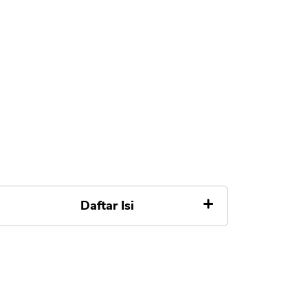
Daftar Isi
1. Investree Punya Izin, Terdaftar
dan Diawasi OJK
2. Suku Bunga Investree