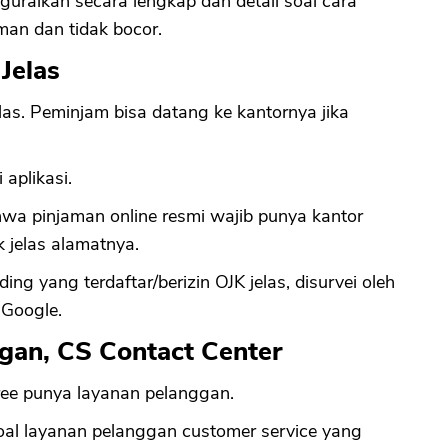
guraikan secara lengkap dan detail soal cara
man dan tidak bocor.
Jelas
as. Peminjam bisa datang ke kantornya jika
 aplikasi.
a pinjaman online resmi wajib punya kantor
k jelas alamatnya.
ng yang terdaftar/berizin OJK jelas, disurvei oleh
 Google.
ggan, CS Contact Center
ree punya layanan pelanggan.
oal layanan pelanggan customer service yang