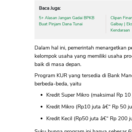
Baca Juga:
5+ Alasan Jangan Gadai BPKB
Clipan Fina
Buat Pinjam Dana Tunai
Galbay | Ek
Kendaraan
Dalam hal ini, pemerintah menargetkan
kelompok usaha yang memiliki usaha prod
baik di masa depan.
Program KUR yang tersedia di Bank Mandir
berbeda-beda, yaitu
Kredit Super Mikro (maksimal Rp 10 
Kredit Mikro (Rp10 juta â€“ Rp 50 ju
Kredit Kecil (Rp50 juta â€“ Rp 200 ju
Suku bunga program ini hanya sebesar 6