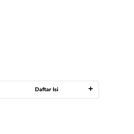
Daftar Isi
Apa itu KUR Bank Mandiri
Tabel Angsuran Pinjaman KUR
Bank Mandiri Rp 200 Juta