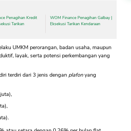
nce Penagihan Kredit
WOM Finance Penagihan Galbay |
sekusi Tarikan
Eksekusi Tarikan Kendaraan
 pelaku UMKM perorangan, badan usaha, maupun
uktif, layak, serta potensi perkembangan yang
i terdiri dari 3 jenis dengan
plafon
yang
juta),
ta),
ta).
% atau setara dengan 0,26% per bulan flat.