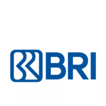
Kartu Kredit
KPR
KTA
Pinjaman Online
Pinjaman
Kartu Kredit
KTA
KPR
Kredit Usaha
Pinjaman Online
Broker Forex