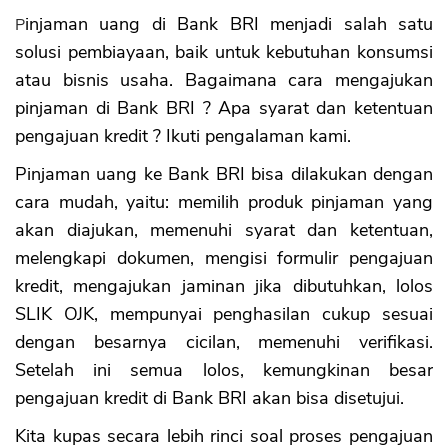
Sekuritas Saham
Pinjaman uang di Bank BRI menjadi salah satu
solusi pembiayaan, baik untuk kebutuhan konsumsi
Bank Digital
atau bisnis usaha. Bagaimana cara mengajukan
Crypto
pinjaman di Bank BRI ? Apa syarat dan ketentuan
Assets Crypto
pengajuan kredit ? Ikuti pengalaman kami.
Exchange
Pinjaman uang ke Bank BRI bisa dilakukan dengan
cara mudah, yaitu: memilih produk pinjaman yang
Asuransi
akan diajukan, memenuhi syarat dan ketentuan,
Asuransi Jiwa
melengkapi dokumen, mengisi formulir pengajuan
Asuransi Kesehatan
kredit, mengajukan jaminan jika dibutuhkan, lolos
Asuransi Syariah
SLIK OJK, mempunyai penghasilan cukup sesuai
dengan besarnya cicilan, memenuhi verifikasi.
Setelah ini semua lolos, kemungkinan besar
pengajuan kredit di Bank BRI akan bisa disetujui.
Kita kupas secara lebih rinci soal proses pengajuan