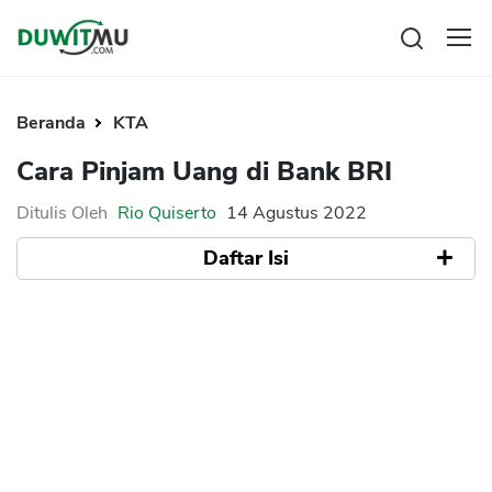
Tabungan
Reksadana
Beranda
KTA
Emas
Cara Pinjam Uang di Bank BRI
Saham
Ditulis Oleh
Rio Quiserto
14 Agustus 2022
Bitcoin
Daftar Isi
Pengeluaran
Asuransi
Rencana Keuangan