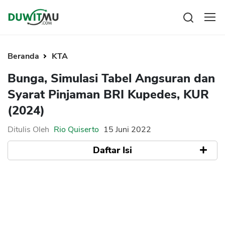
Tabungan
Reksadana
Beranda
KTA
Emas
Pengeluaran
Bunga, Simulasi Tabel Angsuran dan
Saham
Asuransi
Syarat Pinjaman BRI Kupedes, KUR
Kartu Kredit
Bitcoin
Rencana Keuangan
(2024)
KPR
Investasi
Pinjaman
Mengelola keuangan
KTA
Ditulis Oleh
Rio Quiserto
15 Juni 2022
Kartu Kredit
Pinjaman Online
Daftar Isi
KTA
Hutang
KPR
Bunga KUR BRI
Kredit Usaha
Bunga Kupedes BRI
Pinjaman Online
Simulasi Tabel Angsuran Pinjaman KUR BRI
Syarat Pinjaman KUR BRI
Broker Forex