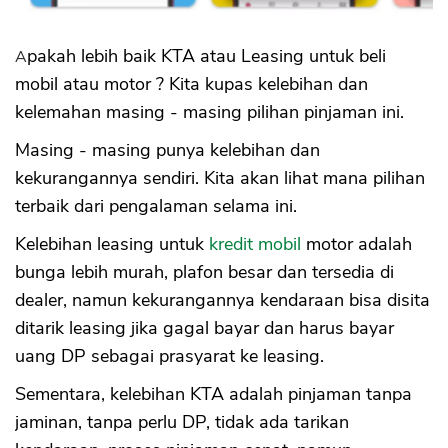
2. Harus Bayar Uang Muka DP
3. Masuk dalam BI Checking SLIK OJK
4. Penagihan DC Lapangan ke Rumah
Apakah lebih baik KTA atau Leasing untuk beli
5. Tarikan Kendaraan oleh Leasing Jika
mobil atau motor ? Kita kupas kelebihan dan
Gagal Bayar
kelemahan masing - masing pilihan pinjaman ini.
6. Kewajiban Bayar Biaya dan Denda
Tabel Perbandingan KTA dan Leasing
Masing - masing punya kelebihan dan
a. Jaminan
kekurangannya sendiri. Kita akan lihat mana pilihan
b. Bunga
terbaik dari pengalaman selama ini.
c. DP Uang Muka
d. Survey Nasabah
Kelebihan leasing untuk
kredit mobil
motor adalah
e. Biaya
bunga lebih murah, plafon besar dan tersedia di
f. Tarikan Kendaraan Gagal Bayar
dealer, namun kekurangannya kendaraan bisa disita
g. Pencairan Pinjaman
ditarik leasing jika gagal bayar dan harus bayar
uang DP sebagai prasyarat ke leasing.
Sementara, kelebihan KTA adalah pinjaman tanpa
jaminan, tanpa perlu DP, tidak ada tarikan